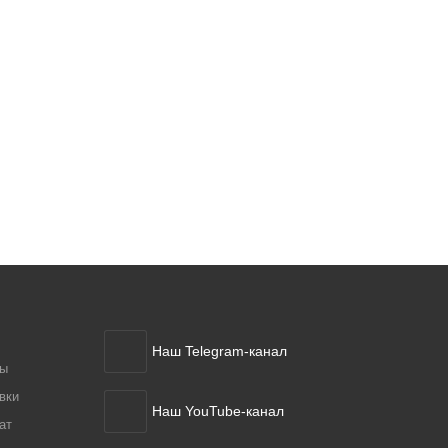
Наш Telegram-канал
ты
вки
Наш YouTube-канал
ат